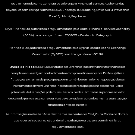
regulamentada como Corretora de Valores pela Financial Services Authority das
Seychelles, com licença número SD035. Endereço: JUC Building, Office No.F4, Providence
Zone 18, Mahé, Seychelles.
Oryx Finance Ltd, autorizada e regulamentada pela Dubai Financial Services Authority
(DFSA), com licença número F007051 - Prudential Category 4.
Harindale Ltd, autorizada e regulamentada pela Cyprus Securities and Exchange
Commission (CySEC), com licença número 301/16.
Aviso de Risco:
Os CFDs (Contratos por Diferença) são instrumentos financeiros
complexos que exigem conhecimento e compreensão avançados. Estão sujeitos a
flutuações extremas de preço que podem torná-los sem valor. A negociação desses
instrumentos envolve um risco inerente de perdas que podem exceder os lucros
potenciais. As transações podem resultar em perdas ilimitadas superiores ao valor
depositado junto a esta corretora. Você deve considerar cuidadosamente sua situação
financeira antes de investir.
As informações neste site não se destinam a residentes dos EUA, Cuba, Coreia do Norte ou
qualquer país ou jurisdição onde tal distribuição ou uso seja contrário à lei ou
regulamentação local.