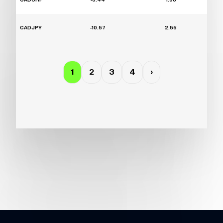
CADCHF
-6.44
1.96
CADJPY
-10.57
2.55
1
2
3
4
›