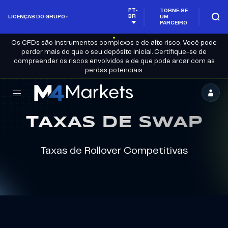
PT-
TORNE-SE
BR
LICENÇAS DO GRUPO
UM
PARCEIRO
Os CFDs são instrumentos complexos e de alto risco. Você pode
perder mais do que o seu depósito inicial. Certifique-se de
compreender os riscos envolvidos e de que pode arcar com as
perdas potenciais.
M4Markets
-
TAXAS DE SWAP
Corretora
Regulada
Taxas de Rollover Competitivas
de
Trading
de
CFD