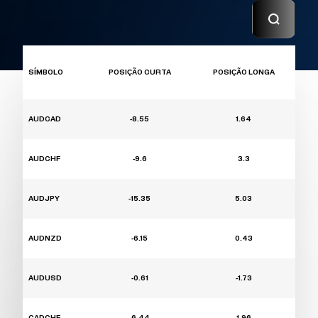
SÍMBOLO
POSIÇÃO CURTA
POSIÇÃO LONGA
AUDCAD
-8.55
1.64
AUDCHF
-9.6
3.3
AUDJPY
-15.35
5.03
AUDNZD
-6.15
0.43
AUDUSD
-0.61
-1.73