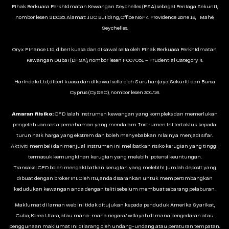
Pihak Berkuasa Perkhidmatan Kewangan Seychelles (FSA) sebagai Peniaga Sekuriti,
nombor lesen SD035. Alamat: JUC Building, Office No.F4, Providence Zone 18, Mahé,
Seychelles.
Oryx Finance Ltd, diberi kuasa dan dikawal selia oleh Pihak Berkuasa Perkhidmatan
Kewangan Dubai (DFSA), nombor lesen F007051 – Prudential Category 4.
Harindale Ltd, diberi kuasa dan dikawal selia oleh Suruhanjaya Sekuriti dan Bursa
Cyprus (CySEC), nombor lesen 301/16.
Amaran Risiko:
CFD ialah instrumen kewangan yang kompleks dan memerlukan
pengetahuan serta pemahaman yang mendalam. Instrumen ini tertakluk kepada
turun naik harga yang ekstrem dan boleh menyebabkan nilainya menjadi sifar.
Aktiviti membeli dan menjual instrumen ini melibatkan risiko kerugian yang tinggi,
termasuk kemungkinan kerugian yang melebihi potensi keuntungan.
Transaksi CFD boleh mengakibatkan kerugian yang melebihi jumlah deposit yang
dibuat dengan broker ini. Oleh itu, anda disarankan untuk mempertimbangkan
kedudukan kewangan anda dengan teliti sebelum membuat sebarang pelaburan.
Maklumat di laman web ini tidak ditujukan kepada penduduk Amerika Syarikat,
Cuba, Korea Utara, atau mana-mana negara/ wilayah di mana pengedaran atau
penggunaan maklumat ini dilarang oleh undang-undang atau peraturan tempatan.