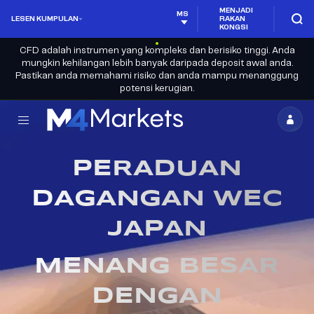
MENJADI
MS
LESEN KUMPULAN
RAKAN
KONGSI
CFD adalah instrumen yang kompleks dan berisiko tinggi. Anda
mungkin kehilangan lebih banyak daripada deposit awal anda.
Pastikan anda memahami risiko dan anda mampu menanggung
potensi kerugian.
M4Markets
-
PERADUAN
Broker
Dagangan
DAGANGAN WEC
CFD
JAPAN
Berlesen
MENANG BESAR
DENGAN