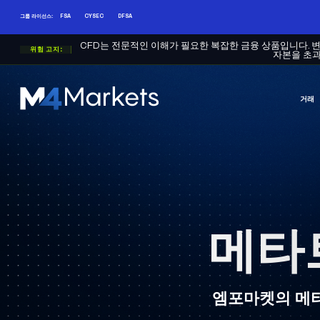
그룹 라이선스:
FSA
CYSEC
DFSA
CFD는 전문적인 이해가 필요한 복잡한 금융 상품입니다. 
위험 고지:
자본을 초과
거래
엠
포
마
켓
-
신
뢰
할
수
있
메타
는
CFD
트
레
엠포마켓의 메타
이
딩