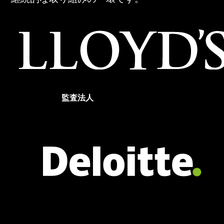
た
CFD
取
引
ブ
ロ
ー
監査法人
カ
ー