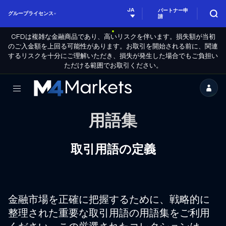
JA
パートナー申
グループライセンス
請
CFDは複雑な金融商品であり、高いリスクを伴います。損失額が当初
のご入金額を上回る可能性があります。お取引を開始される前に、関連
するリスクを十分にご理解いただき、損失が発生した場合でもご負担い
ただける範囲でお取引ください。
M4Markets
-
用語集
規
制
取引用語の定義
さ
れ
た
CFD
金融市場を正確に把握するために、戦略的に
整理された重要な取引用語の用語集をご利用
取