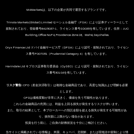
M4Marketsは、以下の企業が共同で運営するブランドです。
Trinota Markets (Global) Limited セーシェル金融庁（FSA）により証券ディーラーとして
規制されており、登録番号8425037-1、ライセンス番号SD035を有しています。住所：JUC
Building, Office No.F4, Providence Zone 18, Mahé, Seychelles.
Oryx Finance Ltd ドバイ金融サービス庁（DFSA）により認可・規制されており、ライセン
ス番号F007051（Prudential Category 4）を有しています。
Harindale Ltd キプロス証券取引委員会（CySEC）により認可・規制されており、ライセン
ス番号301/16を有しています。
リスク警告:
CFD（差金決済取引）は複雑な金融商品であり、高度な知識および理解を必要
とします。
CFDは価格変動が非常に大きく、価値を失う可能性があります。
これらの金融商品の売買には、利益を上回る損失が発生するリスクが伴います。
また、取引の結果として、本ブローカーへの預託金額を超える損失が発生する可能性があ
り、損失額に上限がない場合があります。
投資を行う前に、ご自身の財務状況を十分にご検討ください。
当サイトに掲載されている情報は、米国、キューバ、北朝鮮、または現地法や規制により情