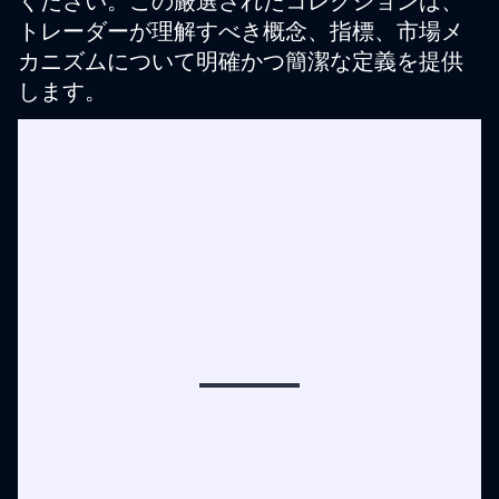
ください。この厳選されたコレクションは、
引
トレーダーが理解すべき概念、指標、市場メ
ブ
カニズムについて明確かつ簡潔な定義を提供
ロ
します。
ー
カ
ー