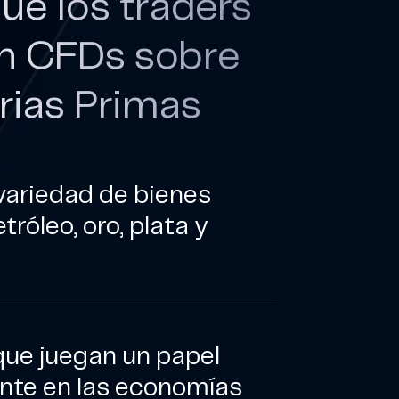
ué los traders
en CFDs sobre
rias Primas
variedad de bienes
róleo, oro, plata y
que juegan un papel
nte en las economías