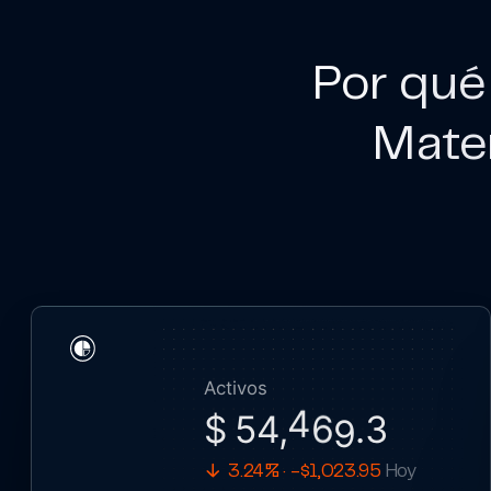
Por qué
Mate
Activos
$ 54,
7
.
3
8
4
3.24% · -$1,023.95
Hoy