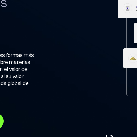
Ds
 las formas más
obre materias
 el valor de
i su valor
nda global de