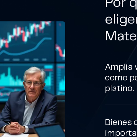
Por q
elig
Mate
Amplia 
como pet
platino.
Bienes 
importa