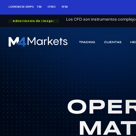
LICENCIAS DE GRUPO:
FSA
CYSEC
DFSA
Los CFD son instrumentos complejos 
Advertencia de riesgo:
TRADING
CUENTAS
HE
M4Markets
-
Bróker
Regulado
de
Trading
CFD
OPER
MAT