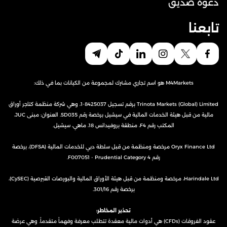
دعوة صديق
تابعنا
M4Markets هو اسم تجاري مشترك لمجموعة من الكيانات بما في ذلك:
Trinota Markets (Global) Limited برقم تسجيل 8425037-1، وهي شركة منظمة كتاجر أوراق
مالية من قبل هيئة الخدمات المالية في سيشيل برخصة رقم SD035. العنوان: مبنى JUC،
المكتب رقم F4، منطقة بروفيدانس 18، ماهي، سيشيل.
Oryx Finance Ltd مرخصة ومنظمة من قبل سلطة دبي للخدمات المالية (DFSA)، برخصة
رقم F007051 - Prudential Category 4.
Harindale Ltd، مرخصة ومنظمة من قبل هيئة الأوراق المالية والبورصات القبرصية (CySEC)،
برخصة رقم 301/16.
تحذير المخاطر:
عقود الفروقات (CFDs) هي أدوات مالية معقدة تتطلب معرفة وفهماً متقدماً. وهي عرضة