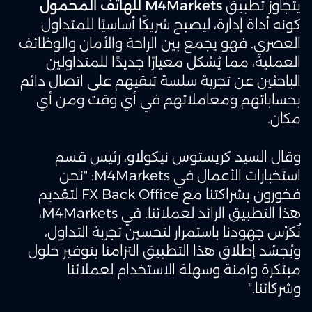
يتجاوز تطبيق
M4Markets للهاتف المحمول
كونه أداة إدارة، ليصبح شريكًا أساسيًا للمتداول
العصري. فهو يجمع بين الراحة والأمان والوظائف
العملية، مما يُشكل معيارًا جديدًا للمتداولين
الباحثين عن تجربة سلسة تبقيهم على اتصال دائم
بحساباتهم ومعاملاتهم في أي وقت ومن أي
مكان.
وقال السيد كريستوس نيكولاو، رئيس قسم
استخبارات الأعمال في M4Markets: "نحن
فخورون بشراكتنا مع FX Back Office لتقديم
هذا التطبيق الرائد لعملائنا. في M4Markets،
نُكرّس جهودنا باستمرار لتحسين تجربة التداول،
ويُجسّد إطلاق هذا التطبيق التزامنا بتوفير حلول
مبتكرة وآمنة وسهلة الاستخدام لعملائنا
وشركائنا."