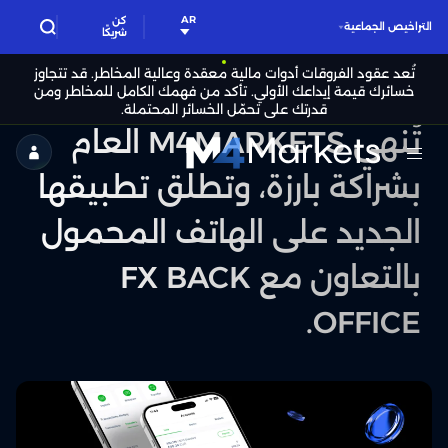
AR
كن
التراخيص الجماعية
شريكًا
تُعد عقود الفروقات أدوات مالية معقدة وعالية المخاطر. قد تتجاوز
خسائرك قيمة إيداعك الأولي. تأكد من فهمك الكامل للمخاطر ومن
قدرتك على تحمّل الخسائر المحتملة.
تُنهي M4MARKETS العام
M4Markets
بشراكة بارزة، وتطلق تطبيقها
-
وسيط
الجديد على الهاتف المحمول
تداول
بالتعاون مع FX BACK
CFD
مرخّص
OFFICE.