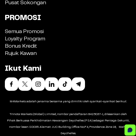
Pusat Sokongan
PROMOSI
Semua Promosi
Loyalty Program
Bonus Kredit
Rujuk Kawan
Ikut Kami
M4Markets adalah jenama bersama yang dimiliki oleh syarikat-syarikat berikut:
Trinota Markets (Global) Limited, nombor pendaftaran 8425037-1, dilesenkan oleh
Pihak Berkuasa Perkhidmatan Kewangan Seychelles (FSA) sebagai Peniaga Sekuriti,
nombor lesen SD035. Alamat: JUC Building, Office No.F4, Providence Zone 18, Mahé,
Seychelles.