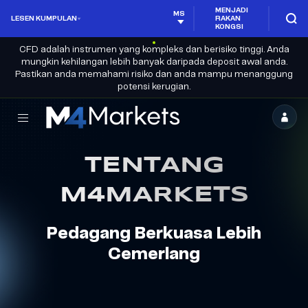
MENJADI
MS
LESEN KUMPULAN
RAKAN
KONGSI
CFD adalah instrumen yang kompleks dan berisiko tinggi. Anda
mungkin kehilangan lebih banyak daripada deposit awal anda.
Pastikan anda memahami risiko dan anda mampu menanggung
potensi kerugian.
M4Markets
-
TENTANG
Broker
Dagangan
M4MARKETS
CFD
Berlesen
Pedagang Berkuasa Lebih
Cemerlang